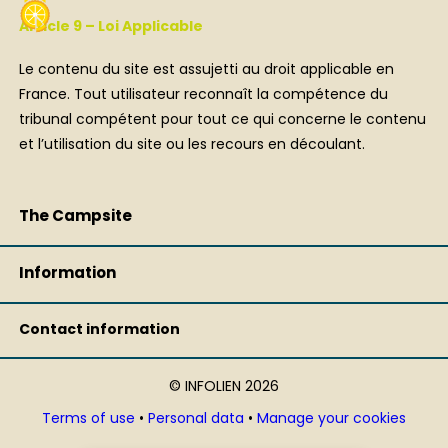
Article 9 – Loi Applicable
Le contenu du site est assujetti au droit applicable en
France. Tout utilisateur reconnaît la compétence du
tribunal compétent pour tout ce qui concerne le contenu
et l’utilisation du site ou les recours en découlant.
Home
Campsite
Leisure centre and Lake
Services
Cormoranche****Campsite
The Campsite
Rentals
365 Chemin du Lac
Pitches
Detailed rates
01290 Cormoranche sur Saône
Activities
Information
Contact us
Leisure Centre
Our job offers
Surroundings
Contact information
(+33 ) 3 85 23 97 10
Booking CLSH
Campsite Le Renom
© INFOLIEN 2026
contact@lac-cormoranche.com
Terms of use
•
Personal data
•
Manage your cookies
GPS coordinates :