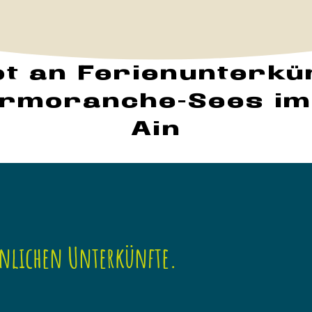
t an Ferienunterkün
ormoranche-Sees im
Ain
nlichen Unterkünfte.