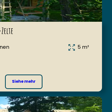
-Zelte
onen
5 m²
Siehe mehr