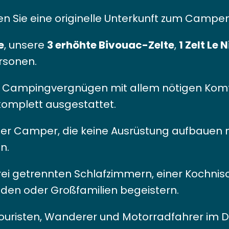
ten Sie eine originelle Unterkunft zum Campe
e
, unsere
3 erhöhte Bivouac-Zelte
,
1 Zelt Le 
rsonen.
Campingvergnügen mit allem nötigen Komfor
komplett ausgestattet.
 oder Camper, die keine Ausrüstung aufbauen
n.
drei getrennten Schlafzimmern, einer Kochn
den oder Großfamilien begeistern.
ouristen, Wanderer und Motorradfahrer im Du