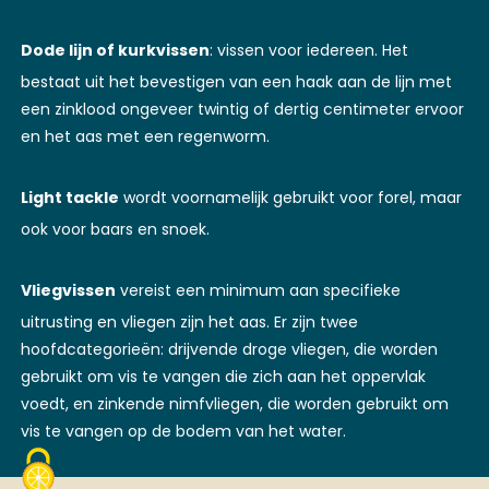
Dode lijn of kurkvissen
: vissen voor iedereen. Het
bestaat uit het bevestigen van een haak aan de lijn met
een zinklood ongeveer twintig of dertig centimeter ervoor
en het aas met een regenworm.
Light tackle
wordt voornamelijk gebruikt voor forel, maar
ook voor baars en snoek.
Vliegvissen
vereist een minimum aan specifieke
uitrusting en vliegen zijn het aas. Er zijn twee
hoofdcategorieën: drijvende droge vliegen, die worden
gebruikt om vis te vangen die zich aan het oppervlak
voedt, en zinkende nimfvliegen, die worden gebruikt om
vis te vangen op de bodem van het water.
Receptie
Camping
Recreatie- en campingbasis Lac Cormoranche
Diensten