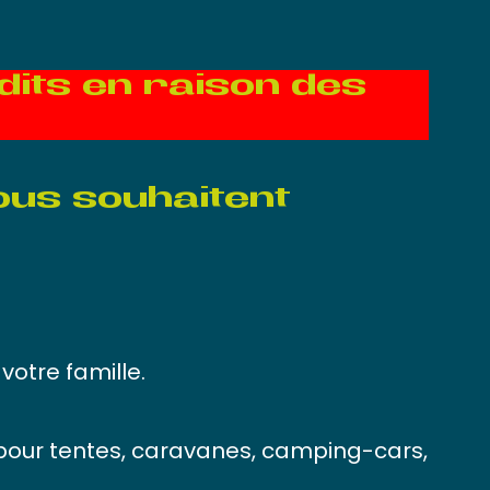
dits en raison des
vous souhaitent
otre famille.
our tentes, caravanes, camping-cars,