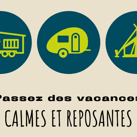
Passez des vacance
CALMES ET REPOSANTES