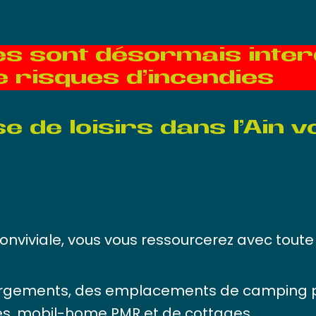
s sont désormais inter
e risques d’incendies
e de loisirs dans l’Ain 
viviale, vous vous ressourcerez avec toute v
ergements, des emplacements de camping p
es, mobil-home PMR et de cottages.