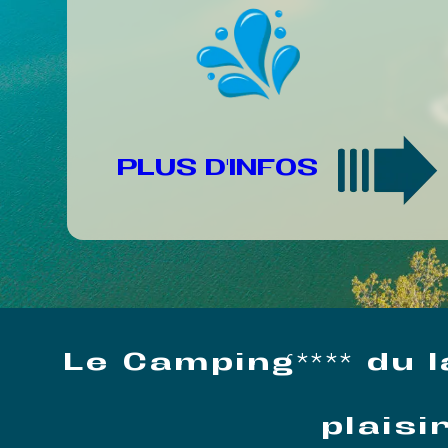
PLUS D'INFOS
Le Camping**** du
plaisi